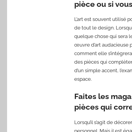
pièce ou si vou
L’art est souvent utilisé 
de tout le design. Lorsqu
quelque chose qui sera le
œuvre d’art audacieuse p
comment elle s’intégrera
des pièces qui complèten
d’un simple accent, l’exa
espace.
Faites les magas
pièces qui corr
Lorsqu’il s’agit de décore
personnel. Mais il est é