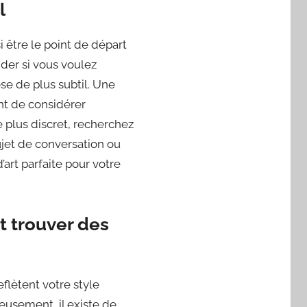
l
i être le point de départ
ider si vous voulez
se de plus subtil. Une
nt de considérer
 plus discret, recherchez
ujet de conversation ou
’art parfaite pour votre
et trouver des
eflètent votre style
eusement, il existe de