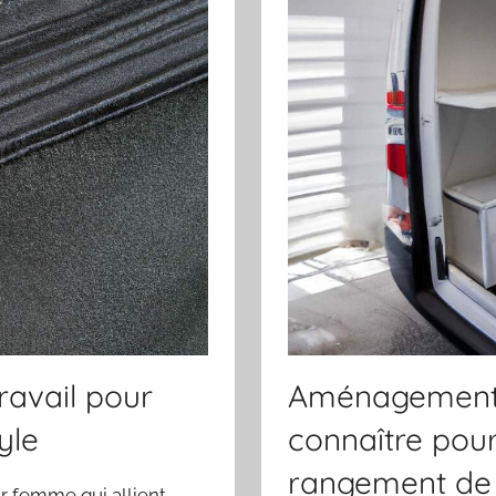
ravail pour
Aménagement ut
yle
connaître pour
rangement de 
ur femme qui allient