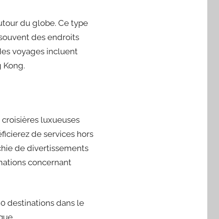
 autour du globe. Ce type
 souvent des endroits
 des voyages incluent
g Kong.
 croisières luxueuses
ficierez de services hors
chie de divertissements
rmations concernant
90 destinations dans le
que.