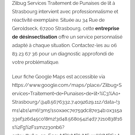
Zilbug Services Traitement de Punaises de lit à
Strasbourg intervient avec professionnalisme et
réactivité exemplaire. Située au 34 Rue de
Geroldseck, 67200 Strasbourg, cette
entreprise
de désinsectisation
offre un service personnalisé
adapté à chaque situation. Contactez-les au 06
83 23 67 36 pour un diagnostic approfondi de
votre problématique.
Leur fiche Google Maps est accessible via
https://www.google.com/maps/place/Zilbug+S
ervices+Traitement+de+Punaises+de+lit+%C3%A0+
Strasbourg/@48.5676332,7.4092629,11z/data=!3
m1!4b1!4m6!3m5!1s0xaec7e759dc87e34b:0x315a
33ef326d45c0!8m2!3d48.5680542!4d7.7210838!16
s%2Fg%2F11mz230nb6?