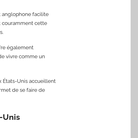
anglophone facilite
nt couramment cette
s.
ffre également
on de vivre comme un
 États-Unis accueillent
rmet de se faire de
s-Unis